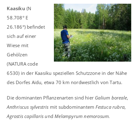
Kaasiku
(N
58.708° E
26.186°) befindet
sich auf einer
Wiese mit
Gehölzen
(NATURA code
6530) in der Kaasiku speziellen Schutzzone in der Nähe
des Dorfes Aidu, etwa 70 km nordwestlich von Tartu.
Die dominanten Pflanzenarten sind hier
Galium boreale
,
Anthriscus sylvestris
mit subdominantem
Festuca rubra
,
Agrostis capillaris u
nd
Melampyrum nemorosum.