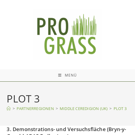
Zum
Inhalt
springen
MENÜ
PLOT 3
>
PARTNERREGIONEN
>
MIDDLE CEREDIGION (UK)
>
PLOT 3
3. Demonstrations- und Versuchsfläche (Bryn-y-