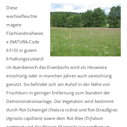
Diese
wechselfeuchte
magere
Flachlandmähwies
e (NATURA-Code
6510) in gutem
Erhaltungszustand
im Auenbereich des Eisenbachs wird als Heuwiese
einschürig oder in manchen Jahren auch zweischürig
genutzt. Sie befindet sich am Auhof in der Nähe von
Frischborn in geringer Entfernung zum Standort der
Demonstrationsanlage. Die Vegetation wird bestimmt
durch Rot-Schwingel (
Festuca rubra
) und Rot-Straußgras
(
Agrostis capillaris
) sowie dem Rot-Klee (
Trifolium
pratense
) und der Wiesen-Margerite (
Leucanthemum