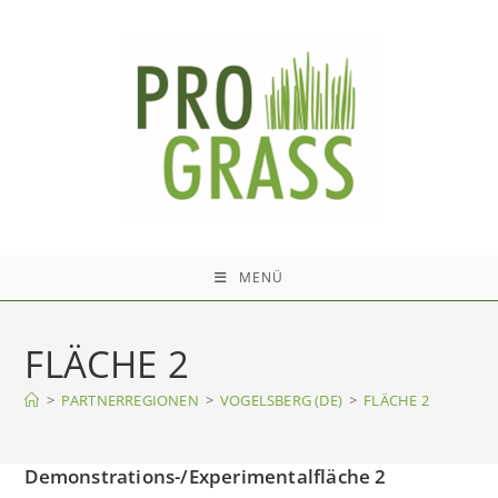
Zum
Inhalt
springen
MENÜ
FLÄCHE 2
>
PARTNERREGIONEN
>
VOGELSBERG (DE)
>
FLÄCHE 2
Demonstrations-/Experimentalfläche 2