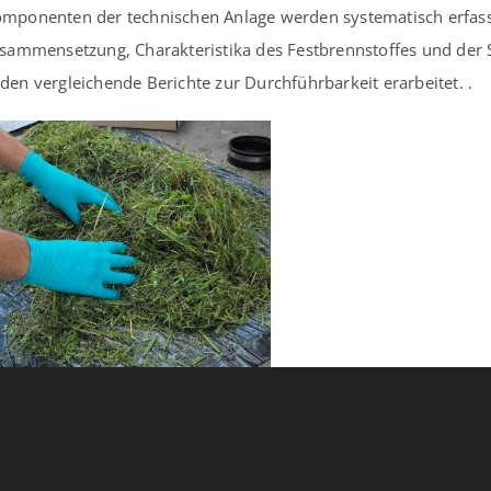
mponenten der technischen Anlage werden systematisch erfasst
sammensetzung, Charakteristika des Festbrennstoffes und der Si
en vergleichende Berichte zur Durchführbarkeit erarbeitet. .